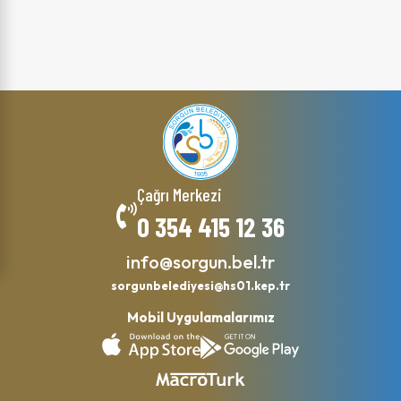
Çağrı Merkezi
0 354 415 12 36
info@sorgun.bel.tr
sorgunbelediyesi@hs01.kep.tr
Mobil Uygulamalarımız