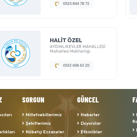
0535 844 78 72
HALİT ÖZEL
AYDINLIKEVLER MAHALLESİ
Mahallesi Muhtarlığı
0532 606 63 20
Z
SORGUN
GÜNCEL
F
cıları
Milletvekillerimiz
Haberler
Ra
Şehitlerimiz
Duyurular
rlıkları
Nöbetçi Eczaneler
Etkinlikler