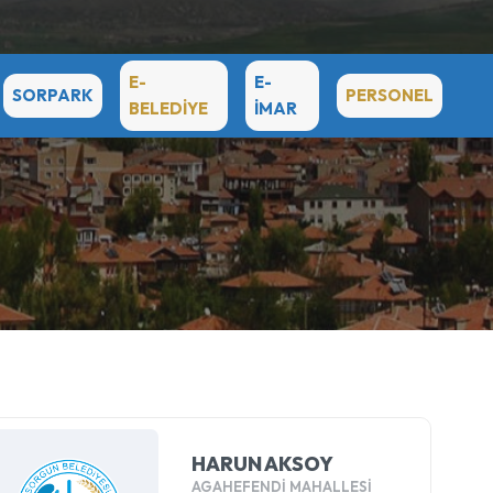
E-
E-
SORPARK
PERSONEL
BELEDİYE
İMAR
HARUN AKSOY
AGAHEFENDİ MAHALLESİ