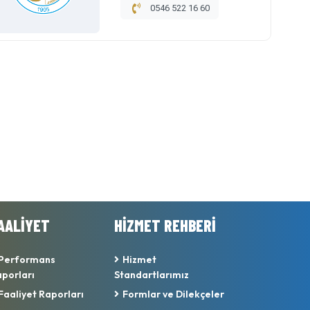
0546 522 16 60
AALİYET
HİZMET REHBERİ
Performans
Hizmet
porları
Standartlarımız
Faaliyet Raporları
Formlar ve Dilekçeler