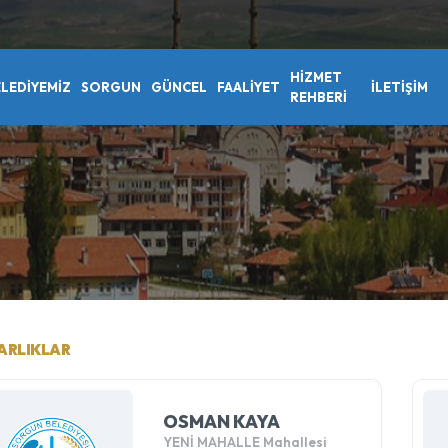
HİZMET
LEDİYEMİZ
SORGUN
GÜNCEL
FAALİYET
İLETIŞIM
REHBERİ
ARLIKLAR
OSMAN KAYA
YENİ MAHALLE Mahallesi