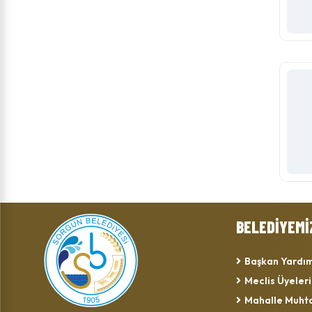
BELEDİYEMİ
Başkan Yardım
Meclis Üyeleri
Mahalle Muhta