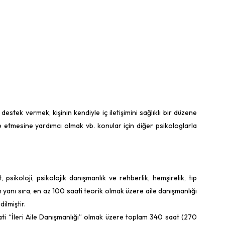
stek vermek, kişinin kendiyle iç iletişimini sağlıklı bir düzene
 etmesine yardımcı olmak vb. konular için diğer psikologlarla
 psikoloji, psikolojik danışmanlık ve rehberlik, hemşirelik, tıp
n yanı sıra, en az 100 saati teorik olmak üzere aile danışmanlığı
ilmiştir.
ti “İleri Aile Danışmanlığı” olmak üzere toplam 340 saat (270