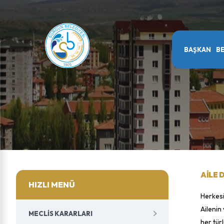
BAŞKAN
BE
AILE 
HIZLI MENÜ
Herkesin
Ailenin 
MECLIS KARARLARI
her tür