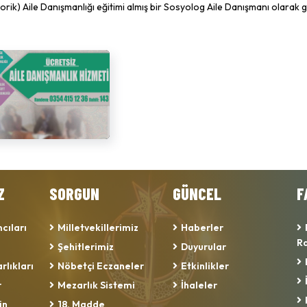
eorik) Aile Danışmanlığı eğitimi almış bir Sosyolog Aile Danışmanı olarak 
Z
SORGUN
GÜNCEL
F
cıları
Milletvekillerimiz
Haberler
Ra
Şehitlerimiz
Duyurular
rlıkları
Nöbetçi Eczaneler
Etkinlikler
r
Mezarlık Sistemi
İhaleler
in
18. Madde