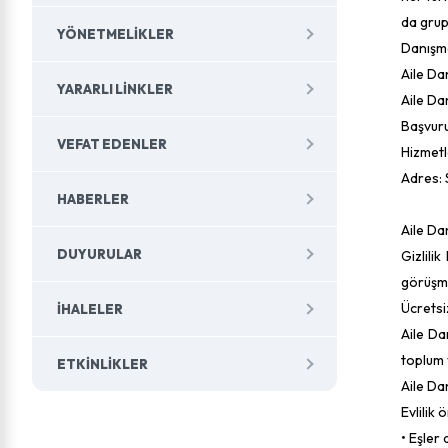
da grupl
YÖNETMELIKLER
Danışma
Aile Da
YARARLI LINKLER
Aile Da
Başvuru
VEFAT EDENLER
Hizmetl
Adres: 
HABERLER
Aile Da
DUYURULAR
Gizlili
görüşmel
Ücretsi
İHALELER
Aile Da
toplum 
ETKINLIKLER
Aile Da
Evlilik
• Eşler