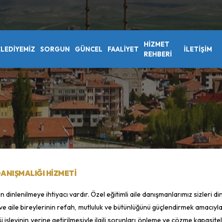
HİZMET
LEDİYEMİZ
SORGUN
GÜNCEL
FAALİYET
İLETIŞIM
REHBERİ
DANIŞMALIĞI HIZMETI
 dinlenilmeye ihtiyacı vardır. Özel eğitimli aile danışmanlarımız sizleri din
ve aile bireylerinin refah, mutluluk ve bütünlüğünü güçlendirmek amacıyla, b
lü işlevinin yerine getirilmesiyle ilgili sorunları önleme ve çözme kapasite