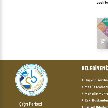
saati t
BELEDİYEMİ
Başkan Yardım
Meclis Üyeleri
Mahalle Muhta
Eski Başkanla
Çağrı Merkezi
Kişisel Bilgiler