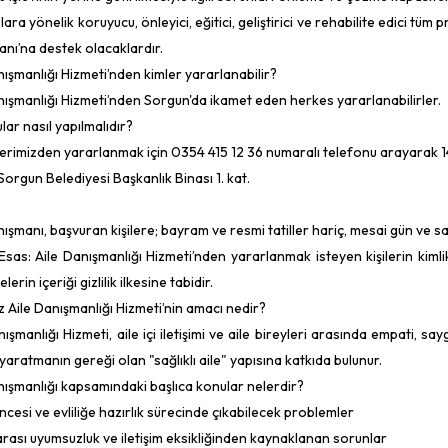
ara yönelik koruyucu, önleyici, eğitici, geliştirici ve rehabilite edici tüm
nı’na destek olacaklardır.
nışmanlığı Hizmeti’nden kimler yararlanabilir?
nışmanlığı Hizmeti’nden Sorgun'da ikamet eden herkes yararlanabilirler.
lar nasıl yapılmalıdır?
erimizden yararlanmak için 0354 415 12 36 numaralı telefonu arayarak 143
Sorgun Belediyesi Başkanlık Binası 1. kat.
nışmanı, başvuran kişilere; bayram ve resmi tatiller hariç, mesai gün ve sa
k Esas: Aile Danışmanlığı Hizmeti’nden yararlanmak isteyen kişilerin kimlik
erin içeriği gizlilik ilkesine tabidir.
z Aile Danışmanlığı Hizmeti’nin amacı nedir?
nışmanlığı Hizmeti, aile içi iletişimi ve aile bireyleri arasında empati, s
yaratmanın gereği olan "sağlıklı aile" yapısına katkıda bulunur.
nışmanlığı kapsamındaki başlıca konular nelerdir?
 öncesi ve evliliğe hazırlık sürecinde çıkabilecek problemler
 arası uyumsuzluk ve iletişim eksikliğinden kaynaklanan sorunlar