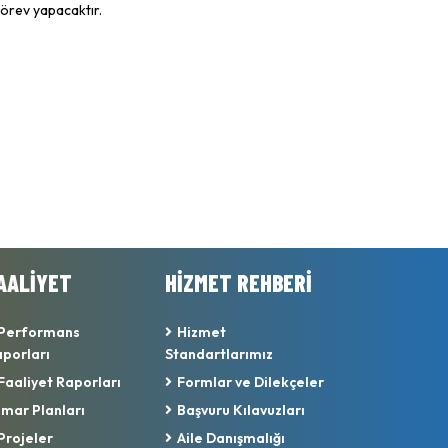
görev yapacaktır.
AALİYET
HİZMET REHBERİ
Performans
Hizmet
porları
Standartlarımız
Faaliyet Raporları
Formlar ve Dilekçeler
İmar Planları
Başvuru Kılavuzları
Projeler
Aile Danışmalığı