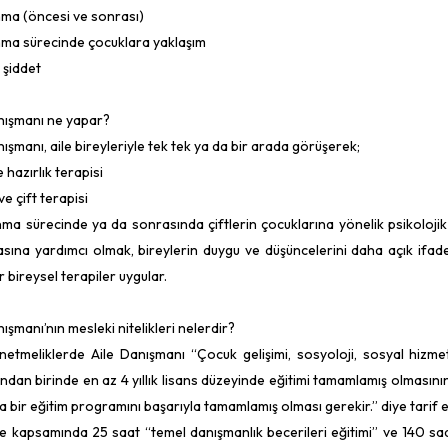
ma (öncesi ve sonrası)
ma sürecinde çocuklara yaklaşım
i şiddet
nışmanı ne yapar?
nışmanı, aile bireyleriyle tek tek ya da bir arada görüşerek;
ğe hazırlık terapisi
 ve çift terapisi
ma sürecinde ya da sonrasında çiftlerin çocuklarına yönelik psikolojik de
sına yardımcı olmak, bireylerin duygu ve düşüncelerini daha açık ifade
 bireysel terapiler uygular.
ışmanı’nın mesleki nitelikleri nelerdir?
yönetmeliklerde Aile Danışmanı “Çocuk gelişimi, sosyoloji, sosyal hizmet,
ından birinde en az 4 yıllık lisans düzeyinde eğitimi tamamlamış olmasını
a bir eğitim programını başarıyla tamamlamış olması gerekir.” diye tarif ed
e kapsamında 25 saat “temel danışmanlık becerileri eğitimi” ve 140 saa