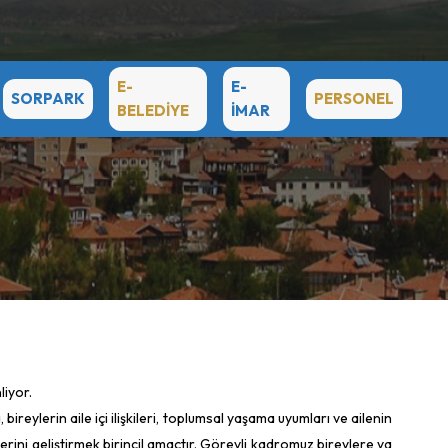
E-
E-
SORPARK
PERSONEL
BELEDİYE
İMAR
liyor.
ireylerin aile içi ilişkileri, toplumsal yaşama uyumları ve ailenin
lerini geliştirmek birincil amaçtır. Görevli kadromuz bireylere ya