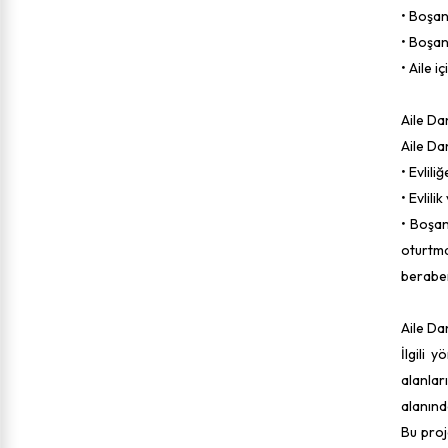
• Boşan
• Boşan
• Aile iç
Aile Da
Aile Da
• Evlili
• Evlilik
• Boşan
oturtma
beraber
Aile Dan
İlgili 
alanlar
alanınd
Bu proj