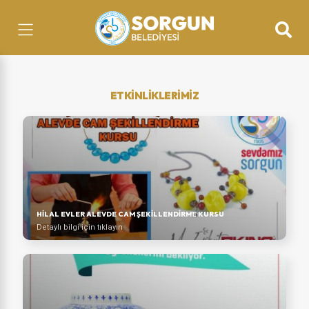
ETKİNLİKLERİMİZ
HİLAL EVLER ALEVDE CAM ŞEKİLLENDİRME KURSU
Detaylı bilgi için tıklayın