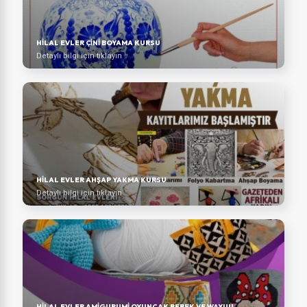
HİLAL EVLER ÇİNİ BOYAMA KURSU
Detaylı bilgi için tıklayın
HİLAL EVLER AHŞAP YAKMA KURSU
Detaylı bilgi için tıklayın
HİLAL EVLER AMİGURUMİ OYUNCAK BEBEK VE WAYUU