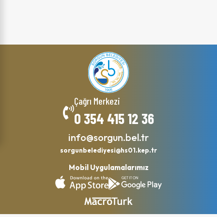
Çağrı Merkezi
0 354 415 12 36
info@sorgun.bel.tr
sorgunbelediyesi@hs01.kep.tr
Mobil Uygulamalarımız