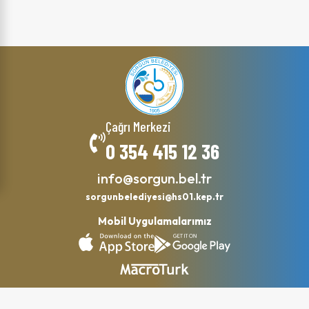
Çağrı Merkezi
0 354 415 12 36
info@sorgun.bel.tr
sorgunbelediyesi@hs01.kep.tr
Mobil Uygulamalarımız