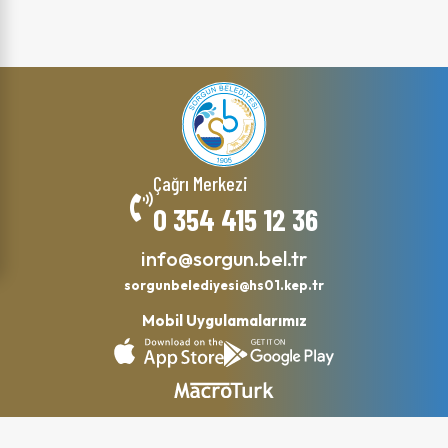
Çağrı Merkezi
0 354 415 12 36
info@sorgun.bel.tr
sorgunbelediyesi@hs01.kep.tr
Mobil Uygulamalarımız