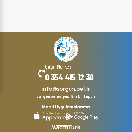
Çağrı Merkezi
0 354 415 12 36
info@sorgun.bel.tr
sorgunbelediyesi@hs01.kep.tr
Mobil Uygulamalarımız