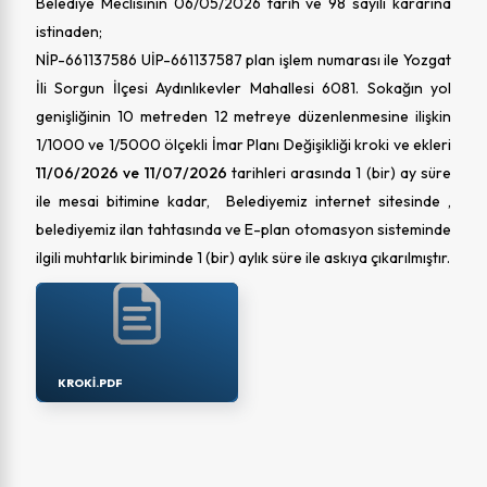
Belediye Meclisinin 06/05/2026 tarih ve 98 sayılı kararına
istinaden;
NİP-661137586 UİP-661137587 plan işlem numarası ile Yozgat
İli Sorgun İlçesi Aydınlıkevler Mahallesi 6081. Sokağın yol
genişliğinin 10 metreden 12 metreye düzenlenmesine ilişkin
1/1000 ve 1/5000 ölçekli İmar Planı Değişikliği kroki ve ekleri
11/06/2026 ve 11/07/2026
tarihleri arasında 1 (bir) ay süre
ile mesai bitimine kadar, Belediyemiz internet sitesinde ,
belediyemiz ilan tahtasında ve E-plan otomasyon sisteminde
ilgili muhtarlık biriminde 1 (bir) aylık süre ile askıya çıkarılmıştır.
KROKI.PDF