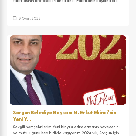
fabrikasının protokolleri imzalandı. Fabrikanın başlangıçta
80 kişiye istihdam ala...
3 Ocak 2025
Sorgun Belediye Başkanı M. Erkut Ekinci'nin
Yeni Y...
Sevgili hemşehrilerim,Yeni bir yıla adım atmanın heyecanını
ve mutluluğunu hep birlikte yaşıyoruz. 2024 yılı, Sorgun için