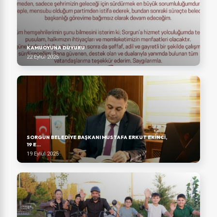
KAMUOYUNA DUYURU
22 Eylül 2025
SORGUN BELEDIYE BAŞKANI MUSTAFA ERKUT EKINCI,
19 E...
19 Eylül 2025