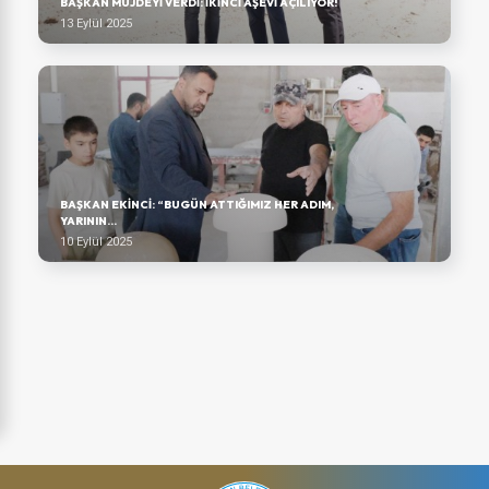
BAŞKAN MÜJDEYI VERDI: İKINCI AŞEVI AÇILIYOR!
13 Eylül 2025
BAŞKAN EKINCI: “BUGÜN ATTIĞIMIZ HER ADIM,
YARININ...
10 Eylül 2025