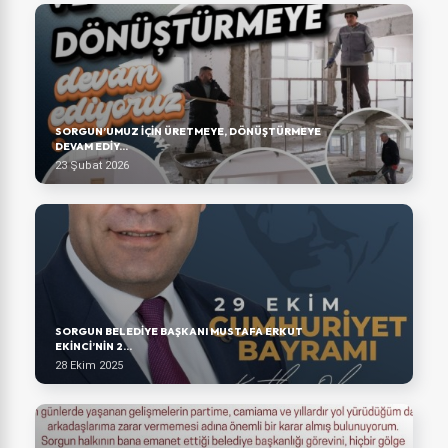
SORGUN’UMUZ IÇIN ÜRETMEYE, DÖNÜŞTÜRMEYE
DEVAM EDIY...
23 Şubat 2026
SORGUN BELEDİYE BAŞKANI MUSTAFA ERKUT
EKİNCİ’NİN 2...
28 Ekim 2025