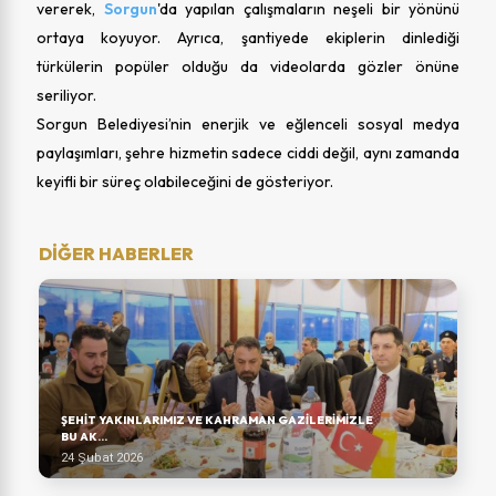
vererek,
Sorgun
'da yapılan çalışmaların neşeli bir yönünü
ortaya koyuyor. Ayrıca, şantiyede ekiplerin dinlediği
türkülerin popüler olduğu da videolarda gözler önüne
seriliyor.
Sorgun Belediyesi’nin enerjik ve eğlenceli sosyal medya
paylaşımları, şehre hizmetin sadece ciddi değil, aynı zamanda
keyifli bir süreç olabileceğini de gösteriyor.
DİĞER HABERLER
ŞEHIT YAKINLARIMIZ VE KAHRAMAN GAZILERIMIZLE
BU AK...
24 Şubat 2026