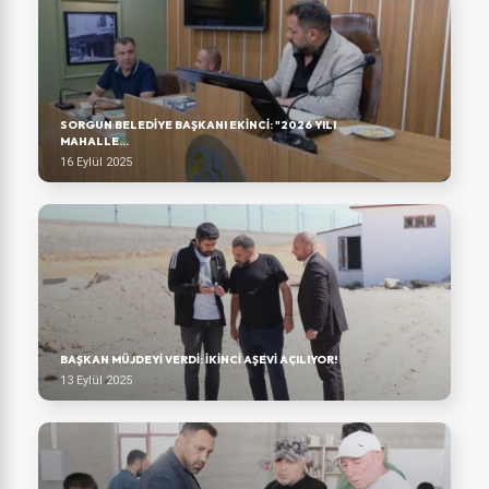
SORGUN BELEDIYE BAŞKANI EKINCI: "2026 YILI
MAHALLE...
16 Eylül 2025
BAŞKAN MÜJDEYI VERDI: İKINCI AŞEVI AÇILIYOR!
13 Eylül 2025