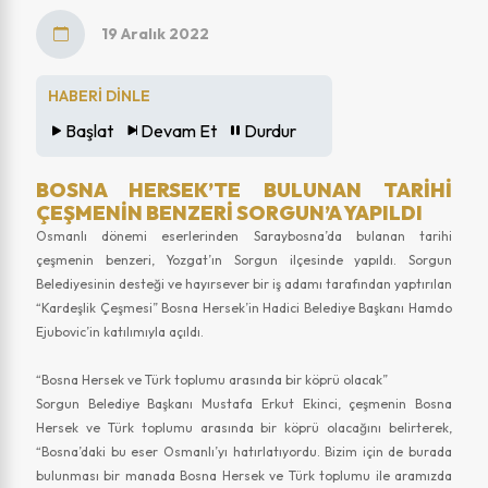
19 Aralık 2022
HABERİ DİNLE
Başlat
Devam Et
Durdur
BOSNA HERSEK’TE BULUNAN TARIHI
ÇEŞMENIN BENZERI SORGUN’A YAPILDI
Osmanlı dönemi eserlerinden Saraybosna’da bulanan tarihi
çeşmenin benzeri, Yozgat’ın Sorgun ilçesinde yapıldı. Sorgun
Belediyesinin desteği ve hayırsever bir iş adamı tarafından yaptırılan
“Kardeşlik Çeşmesi” Bosna Hersek’in Hadici Belediye Başkanı Hamdo
Ejubovic’in katılımıyla açıldı.
“Bosna Hersek ve Türk toplumu arasında bir köprü olacak”
Sorgun Belediye Başkanı Mustafa Erkut Ekinci, çeşmenin Bosna
Hersek ve Türk toplumu arasında bir köprü olacağını belirterek,
“Bosna’daki bu eser Osmanlı’yı hatırlatıyordu. Bizim için de burada
bulunması bir manada Bosna Hersek ve Türk toplumu ile aramızda