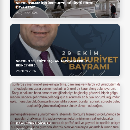
SORGUN’UMUZ IÇIN ÜRETMEYE, DÖNÜŞTÜRMEYE
DEVAM EDIY...
23 Şubat 2026
SORGUN BELEDİYE BAŞKANI MUSTAFA ERKUT
EKİNCİ’NİN 2...
28 Ekim 2025
KAMUOYUNA DUYURU
22 Eylül 2025