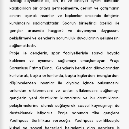
özelliği sayesinde dil, din, ırk ve cinsiyet ayrımı olmadan
kalabalıkları bir araya getirebilmekte, gerilim ve çatışmanın
sınırını aşarak insanlar ve toplumlar arasında iletişimin
kurulmasını sağlamaktadır. Sporun birleştirici özelliği ile
gençler arasında hoşgörü ve dayanışma duygusunu
pekiştirmeyi ve gençlerin sorumluluk duygularının gelişmesini
sağlamaktadır.”
Proje ile gençlerin, spor faaliyetleriyle sosyal hayata
katılımını ve uyumunu sağlamayı amaçlamayan Proje
Sorumlusu Fatma Ekinci, ”Gençlerin kendi dar dünyalarından
kurtularak, başka ortamlarda, başka kişilerden, inançlardan,
düşüncelerden insanlar ile diyalog içinde bulunmasını,
onlardan etkilenmesini ve onları etkilemesini sağlamayı,
gençlerin yeni dostluklar kurmalarını ve bu dostluklarını
pekiştirmelerine olanak sağlayarak sosyal kaynaşmayı da
desteklemek istiyoruz. Proje sonunda tüm gençlere
Youthpass Sertifikası vereceğiz. Youthpass sertifikasıyla
kişisel ve sosyal becerileri belgelemiş olan gençlere iş