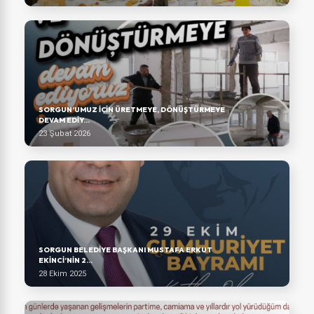
SORGUN’UMUZ IÇIN ÜRETMEYE, DÖNÜŞTÜRMEYE
DEVAM EDIY...
23 Şubat 2026
SORGUN BELEDİYE BAŞKANI MUSTAFA ERKUT
EKİNCİ’NİN 2...
28 Ekim 2025