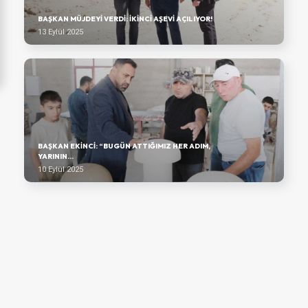
BAŞKAN MÜJDEYI VERDI: İKINCI AŞEVI AÇILIYOR!
13 Eylül 2025
BAŞKAN EKINCI: “BUGÜN ATTIĞIMIZ HER ADIM,
YARININ...
10 Eylül 2025