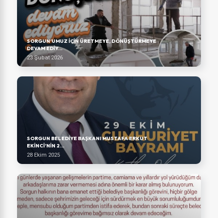
SORGUN’UMUZ IÇIN ÜRETMEYE, DÖNÜŞTÜRMEYE
DEVAM EDIY...
23 Şubat 2026
SORGUN BELEDİYE BAŞKANI MUSTAFA ERKUT
EKİNCİ’NİN 2...
28 Ekim 2025