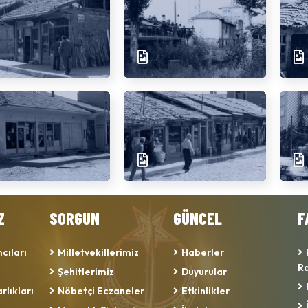
Z
SORGUN
GÜNCEL
F
cıları
Milletvekillerimiz
Haberler
Ra
Şehitlerimiz
Duyurular
rlıkları
Nöbetçi Eczaneler
Etkinlikler