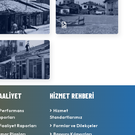
AALİYET
HİZMET REHBERİ
Performans
Hizmet
porları
Standartlarımız
Faaliyet Raporları
Formlar ve Dilekçeler
İmar Planları
Başvuru Kılavuzları